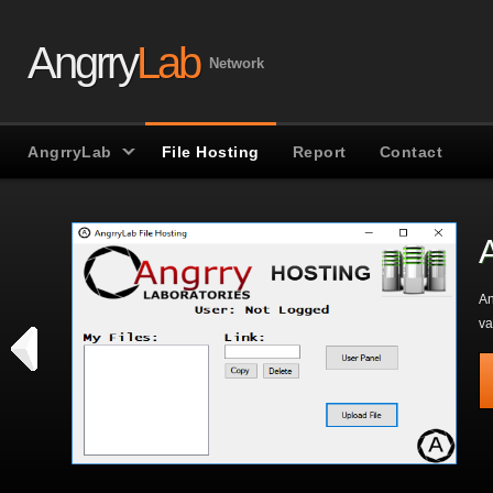
Angrry
Lab
Network
AngrryLab
File Hosting
Report
Contact
An
va